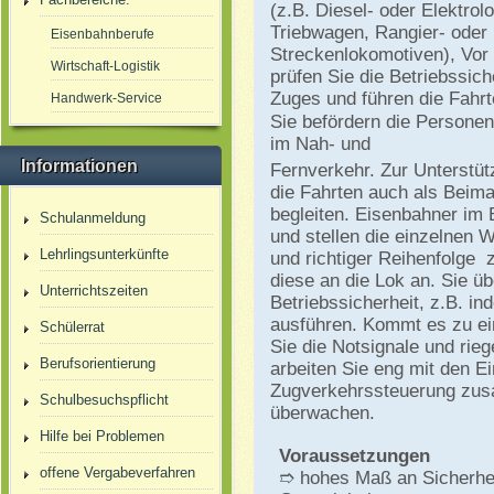
(z.B. Diesel- oder Elektrol
Triebwagen, Rangier- oder
Eisenbahnberufe
Streckenlokomotiven), Vor F
Wirtschaft-Logistik
prüfen Sie die Betriebssich
Zuges und führen die Fahrt
Handwerk-Service
Sie befördern die Personen
im Nah- und
Informationen
Fernverkehr. Zur Unterstüt
die Fahrten auch als Beim
begleiten. Eisenbahner im 
Schulanmeldung
und stellen die einzelnen W
Lehrlingsunterkünfte
und richtiger Reihenfolge
diese an die Lok an. Sie üb
Unterrichtszeiten
Betriebssicherheit, z.B. i
ausführen. Kommt es zu ei
Schülerrat
Sie die Notsignale und rieg
Berufsorientierung
arbeiten Sie eng mit den E
Zugverkehrssteuerung zus
Schulbesuchspflicht
überwachen.
Hilfe bei Problemen
Voraussetzungen
offene Vergabeverfahren
➱ hohes Maß an Sicherhei