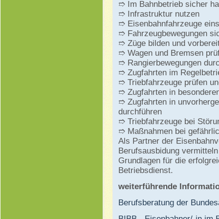
➱ Im Bahnbetrieb sicher ha
➱ Infrastruktur nutzen
➱ Eisenbahnfahrzeuge ein
➱ Fahrzeugbewegungen si
➱ Züge bilden und vorberei
➱ Wagen und Bremsen prü
➱ Rangierbewegungen durc
➱ Zugfahrten im Regelbetri
➱ Triebfahrzeuge prüfen u
➱ Zugfahrten in besonderen
➱ Zugfahrten in unvorherge
durchführen
➱ Triebfahrzeuge bei Stör
➱ Maßnahmen bei gefährlic
Als Partner der Eisenbahnv
Berufsausbidung vermitteln
Grundlagen für die erfolgr
Betriebsdienst.
weiterführende Informati
Berufsberatung der Bundesa
BIBB - Eisenbahner/-in im B