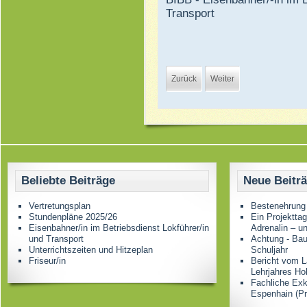
Transport
Zurück
Weiter
Beliebte Beiträge
Neue Beitr
Vertretungsplan
Bestenehrung
Stundenpläne 2025/26
Ein Projektta
Eisenbahner/in im Betriebsdienst Lokführer/in
Adrenalin – u
und Transport
Achtung - Bau
Unterrichtszeiten und Hitzeplan
Schuljahr
Friseur/in
Bericht vom L
Lehrjahres Ho
Fachliche Ex
Espenhain (Pr