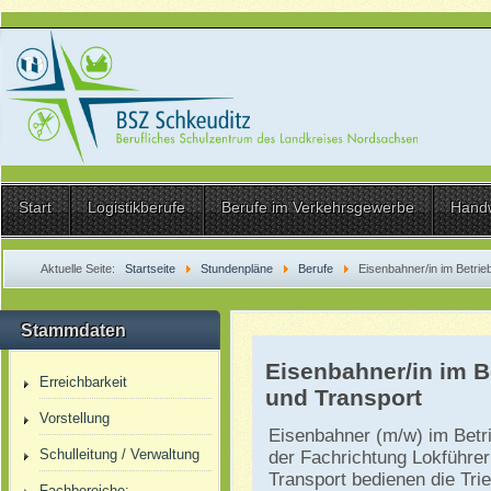
Start
Logistikberufe
Berufe im Verkehrsgewerbe
Hand
Aktuelle Seite:
Startseite
Stundenpläne
Berufe
Eisenbahner/in im Betrie
Stammdaten
Eisenbahner/in im B
Erreichbarkeit
und Transport
Vorstellung
Eisenbahner (m/w) im Betr
Schulleitung / Verwaltung
der Fachrichtung Lokführer
Transport bedienen die Tri
Fachbereiche: