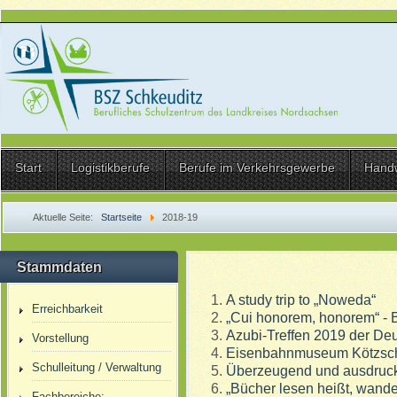
Start
Logistikberufe
Berufe im Verkehrsgewerbe
Hand
Aktuelle Seite:
Startseite
2018-19
Stammdaten
A study trip to „Noweda“
Erreichbarkeit
„Cui honorem, honorem“ -
Azubi-Treffen 2019 der De
Vorstellung
Eisenbahnmuseum Kötzsc
Schulleitung / Verwaltung
Überzeugend und ausdruck
„Bücher lesen heißt, wande
Fachbereiche: