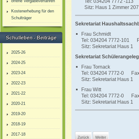
Tel: 034204 7772 -113
offene Vergabeverfahren
Sitz: Haus 1 Zimmer 207
Kostenerhebung für den
Schulträger
Sekretariat Haushaltssach
Frau Schmidt
Schulleben - Beiträge
Tel: 034204 7772-101 F
Sitz: Sekretariat Haus 1
2025-26
Sekretariat Schülerangele
2024-25
Frau Tornack
Tel: 034204 7772-0 Fax
2023-24
Sitz: Sekretariat Haus 1
2022-23
Frau Witt
2021-22
Tel: 034204 7772-0 Fax
Sitz: Sekretariat Haus 1
2020-21
2019-20
2018-19
2017-18
Zurück
Weiter