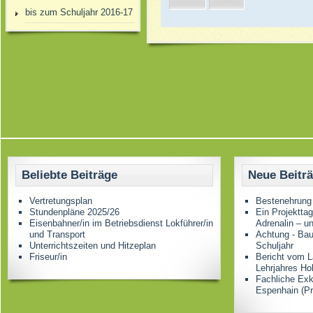
bis zum Schuljahr 2016-17
Beliebte Beiträge
Neue Beitr
Vertretungsplan
Bestenehrung
Stundenpläne 2025/26
Ein Projektta
Eisenbahner/in im Betriebsdienst Lokführer/in
Adrenalin – u
und Transport
Achtung - Bau
Unterrichtszeiten und Hitzeplan
Schuljahr
Friseur/in
Bericht vom L
Lehrjahres Ho
Fachliche Ex
Espenhain (Pr