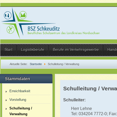
Start
Logistikberufe
Berufe im Verkehrsgewerbe
Hand
Aktuelle Seite:
Startseite
Schulleitung / Verwaltung
Stammdaten
Schulleitung / Verw
Erreichbarkeit
Schulleiter:
Vorstellung
Herr Lehne
Schulleitung /
Tel: 034204 7772-0; Fax:
Verwaltung