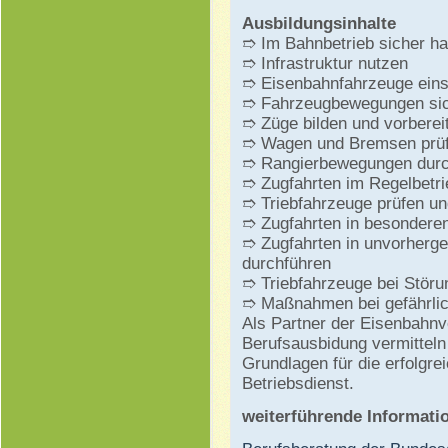
Ausbildungsinhalte
➱ Im Bahnbetrieb sicher ha
➱ Infrastruktur nutzen
➱ Eisenbahnfahrzeuge ein
➱ Fahrzeugbewegungen si
➱ Züge bilden und vorberei
➱ Wagen und Bremsen prü
➱ Rangierbewegungen durc
➱ Zugfahrten im Regelbetri
➱ Triebfahrzeuge prüfen u
➱ Zugfahrten in besonderen
➱ Zugfahrten in unvorherge
durchführen
➱ Triebfahrzeuge bei Stör
➱ Maßnahmen bei gefährlic
Als Partner der Eisenbahnv
Berufsausbidung vermitteln
Grundlagen für die erfolgr
Betriebsdienst.
weiterführende Informati