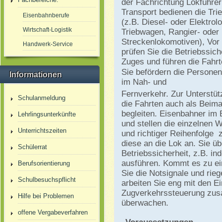
der Fachrichtung Lokführer
Transport bedienen die Tri
Eisenbahnberufe
(z.B. Diesel- oder Elektrol
Wirtschaft-Logistik
Triebwagen, Rangier- oder
Streckenlokomotiven), Vor F
Handwerk-Service
prüfen Sie die Betriebssich
Zuges und führen die Fahrt
Sie befördern die Personen
Informationen
im Nah- und
Fernverkehr. Zur Unterstüt
Schulanmeldung
die Fahrten auch als Beim
begleiten. Eisenbahner im 
Lehrlingsunterkünfte
und stellen die einzelnen W
Unterrichtszeiten
und richtiger Reihenfolge
diese an die Lok an. Sie üb
Schülerrat
Betriebssicherheit, z.B. i
ausführen. Kommt es zu ei
Berufsorientierung
Sie die Notsignale und rieg
Schulbesuchspflicht
arbeiten Sie eng mit den E
Zugverkehrssteuerung zus
Hilfe bei Problemen
überwachen.
offene Vergabeverfahren