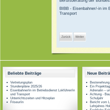
Berufsberatung der Bundesa
BIBB - Eisenbahner/-in im B
Transport
Zurück
Weiter
Beliebte Beiträge
Neue Beitr
Vertretungsplan
Bestenehrung
Stundenpläne 2025/26
Ein Projektta
Eisenbahner/in im Betriebsdienst Lokführer/in
Adrenalin – u
und Transport
Achtung - Bau
Unterrichtszeiten und Hitzeplan
Schuljahr
Friseur/in
Bericht vom L
Lehrjahres Ho
Fachliche Ex