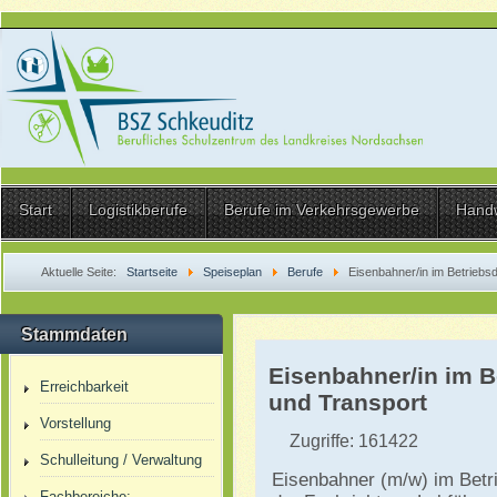
Start
Logistikberufe
Berufe im Verkehrsgewerbe
Hand
Aktuelle Seite:
Startseite
Speiseplan
Berufe
Eisenbahner/in im Betriebsd
Stammdaten
Eisenbahner/in im B
Erreichbarkeit
und Transport
Vorstellung
Zugriffe: 161422
Schulleitung / Verwaltung
Eisenbahner (m/w) im Betr
Fachbereiche: