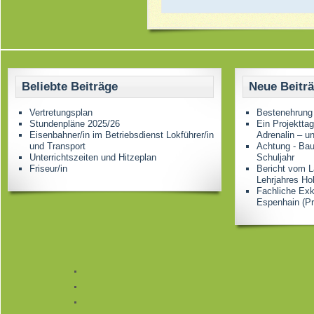
Beliebte Beiträge
Neue Beitr
Vertretungsplan
Bestenehrung
Stundenpläne 2025/26
Ein Projektta
Eisenbahner/in im Betriebsdienst Lokführer/in
Adrenalin – u
und Transport
Achtung - Bau
Unterrichtszeiten und Hitzeplan
Schuljahr
Friseur/in
Bericht vom L
Lehrjahres Ho
Fachliche Ex
Espenhain (Pr