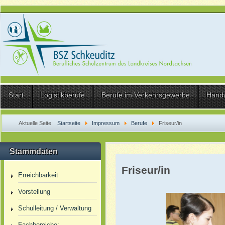
Start
Logistikberufe
Berufe im Verkehrsgewerbe
Hand
Aktuelle Seite:
Startseite
Impressum
Berufe
Friseur/in
Stammdaten
Friseur/in
Erreichbarkeit
Vorstellung
Schulleitung / Verwaltung
Fachbereiche: