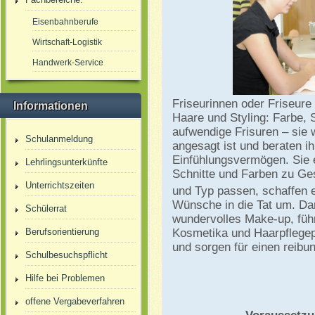
Eisenbahnberufe
Wirtschaft-Logistik
Handwerk-Service
Friseurinnen oder Friseure s
Informationen
Haare und Styling: Farbe, 
aufwendige Frisuren – sie 
Schulanmeldung
angesagt ist und beraten ih
Einfühlungsvermögen. Sie
Lehrlingsunterkünfte
Schnitte und Farben zu
Ges
Unterrichtszeiten
und Typ passen,
schaffen e
Wünsche in die Tat um. Dar
Schülerrat
wundervolles Make-up, füh
Berufsorientierung
Kosmetika und Haarpflegep
und sorgen für einen reibu
Schulbesuchspflicht
Hilfe bei Problemen
offene Vergabeverfahren