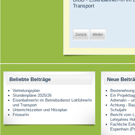
Transport
Zurück
Weiter
Beliebte Beiträge
Neue Beitr
Vertretungsplan
Bestenehrung
Stundenpläne 2025/26
Ein Projektta
Eisenbahner/in im Betriebsdienst Lokführer/in
Adrenalin – u
und Transport
Achtung - Bau
Unterrichtszeiten und Hitzeplan
Schuljahr
Friseur/in
Bericht vom L
Lehrjahres Ho
Fachliche Ex
Espenhain (Pr