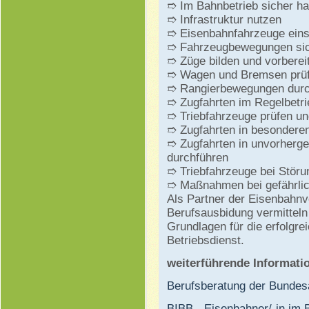
➱ Im Bahnbetrieb sicher ha
➱ Infrastruktur nutzen
➱ Eisenbahnfahrzeuge ein
➱ Fahrzeugbewegungen si
➱ Züge bilden und vorberei
➱ Wagen und Bremsen prü
➱ Rangierbewegungen durc
➱ Zugfahrten im Regelbetri
➱ Triebfahrzeuge prüfen u
➱ Zugfahrten in besonderen
➱ Zugfahrten in unvorherge
durchführen
➱ Triebfahrzeuge bei Stör
➱ Maßnahmen bei gefährlic
Als Partner der Eisenbahnv
Berufsausbidung vermitteln
Grundlagen für die erfolgr
Betriebsdienst.
weiterführende Informati
Berufsberatung der Bundesa
BIBB - Eisenbahner/-in im B