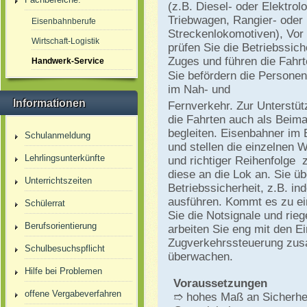
(z.B. Diesel- oder Elektrol
Triebwagen, Rangier- oder
Eisenbahnberufe
Streckenlokomotiven), Vor F
Wirtschaft-Logistik
prüfen Sie die Betriebssich
Zuges und führen die Fahrt
Handwerk-Service
Sie befördern die Personen
im Nah- und
Informationen
Fernverkehr. Zur Unterstüt
die Fahrten auch als Beim
begleiten. Eisenbahner im 
Schulanmeldung
und stellen die einzelnen W
Lehrlingsunterkünfte
und richtiger Reihenfolge
diese an die Lok an. Sie üb
Unterrichtszeiten
Betriebssicherheit, z.B. i
ausführen. Kommt es zu ei
Schülerrat
Sie die Notsignale und rieg
Berufsorientierung
arbeiten Sie eng mit den E
Zugverkehrssteuerung zus
Schulbesuchspflicht
überwachen.
Hilfe bei Problemen
Voraussetzungen
offene Vergabeverfahren
➱ hohes Maß an Sicherhei