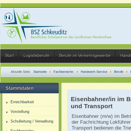
Start
Logistikberufe
Berufe im Verkehrsgewerbe
Hand
Aktuelle Seite:
Startseite
Fachbereiche:
Handwerk-Service
Berufe
Transport
Stammdaten
Eisenbahner/in im B
Erreichbarkeit
und Transport
Vorstellung
Eisenbahner (m/w) im Betr
Schulleitung / Verwaltung
der Fachrichtung Lokführer
Transport bedienen die Tri
Fachbereiche: