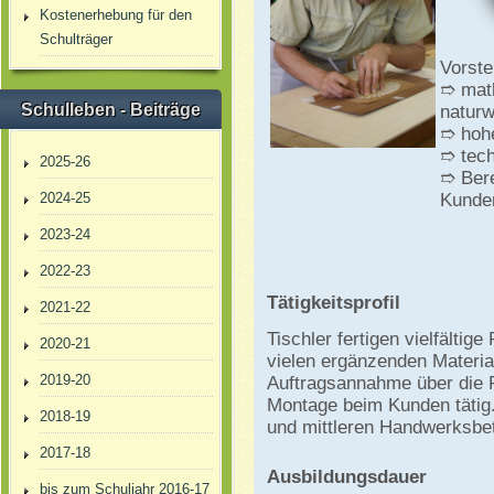
Kostenerhebung für den
Schulträger
Vorst
➱ mat
Schulleben - Beiträge
naturw
➱ hoh
➱ tech
2025-26
➱ Bere
2024-25
Kunde
2023-24
2022-23
Tätigkeitsprofil
2021-22
Tischler fertigen vielfälti
2020-21
vielen ergänzenden Materia
2019-20
Auftragsannahme über die F
Montage beim Kunden tätig. 
2018-19
und mittleren Handwerksbet
2017-18
Ausbildungsdauer
bis zum Schuljahr 2016-17