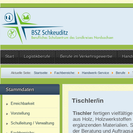
Start
Logistikberufe
Berufe im Verkehrsgewerbe
Hand
Aktuelle Seite:
Startseite
Fachbereiche:
Handwerk-Service
Berufe
Stammdaten
Tischler/in
Erreichbarkeit
Tischler
fertigen vielfältig
Vorstellung
aus Holz, Holzwerkstoffen 
Schulleitung / Verwaltung
ergänzenden Materialien. S
der Beratung und Auftrag
Fachbereiche: