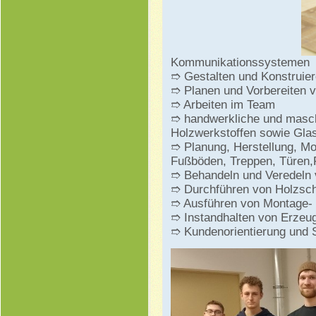
Kommunikationssystemen
➱ Gestalten und Konstruie
➱ Planen und Vorbereiten v
➱ Arbeiten im Team
➱ handwerkliche und masch
Holzwerkstoffen sowie Glas
➱ Planung, Herstellung, M
Fußböden, Treppen, Türen,
➱ Behandeln und Veredeln 
➱ Durchführen von Holzs
➱ Ausführen von Montage-
➱ Instandhalten von Erzeu
➱ Kundenorientierung und S