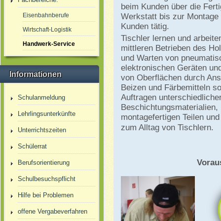
beim Kunden über die Ferti
Eisenbahnberufe
Werkstatt bis zur Montage
Kunden tätig.
Wirtschaft-Logistik
Tischler lernen und arbeite
Handwerk-Service
mittleren Betrieben des H
und Warten von pneumatisc
elektronischen Geräten und
Informationen
von Oberflächen durch Ans
Beizen und Färbemitteln so
Auftragen unterschiedliche
Schulanmeldung
Beschichtungsmaterialien,
Lehrlingsunterkünfte
montagefertigen Teilen un
zum Alltag von Tischlern.
Unterrichtszeiten
Schülerrat
Vorau
Berufsorientierung
Schulbesuchspflicht
Hilfe bei Problemen
offene Vergabeverfahren