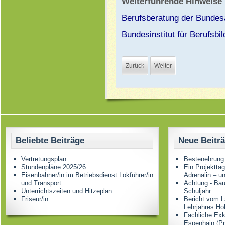
Weiterführende Hinweise
Berufsberatung der Bundesa
Bundesinstitut für Berufsbi
Zurück
Weiter
Beliebte Beiträge
Neue Beitr
Vertretungsplan
Bestenehrung
Stundenpläne 2025/26
Ein Projektta
Eisenbahner/in im Betriebsdienst Lokführer/in
Adrenalin – u
und Transport
Achtung - Bau
Unterrichtszeiten und Hitzeplan
Schuljahr
Friseur/in
Bericht vom L
Lehrjahres Ho
Fachliche Ex
Espenhain (Pr