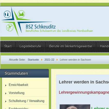
Start
Logistikberufe
Berufe im Verkehrsgewerbe
Hand
Aktuelle Seite:
Startseite
2021-22
Lehrer werden in Sachsen
Stammdaten
Lehrer werden in Sachs
Erreichbarkeit
Lehrergewinnungskampagne 
Vorstellung
Schulleitung / Verwaltung
Lehrer w
Fachbereiche: