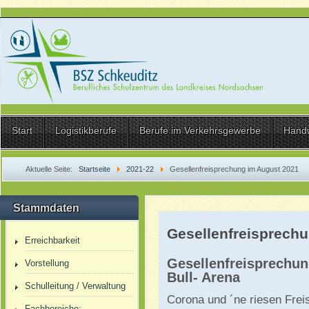
Start
Logistikberufe
Berufe im Verkehrsgewerbe
Hand
Aktuelle Seite:
Startseite
2021-22
Gesellenfreisprechung im August 2021
Stammdaten
Gesellenfreisprech
Erreichbarkeit
Gesellenfreisprechun
Vorstellung
Bull- Arena
Schulleitung / Verwaltung
Corona und ´ne riesen Frei
Fachbereiche: