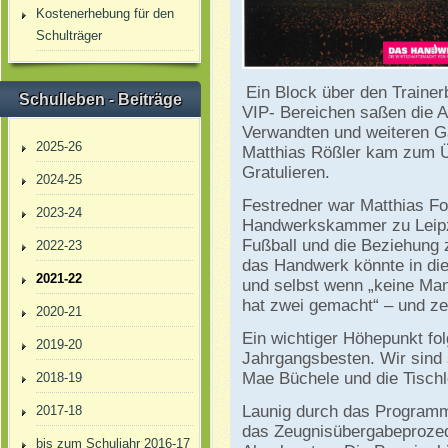
Kostenerhebung für den
Schulträger
Ein Block über den Traine
Schulleben - Beiträge
VIP- Bereichen saßen die A
Verwandten und weiteren G
2025-26
Matthias Rößler kam zum 
Gratulieren.
2024-25
Festredner war Matthias Fo
2023-24
Handwerkskammer zu Leipz
Fußball und die Beziehung
2022-23
das Handwerk könnte in die
2021-22
und selbst wenn „keine Man
hat zwei gemacht“ – und zei
2020-21
Ein wichtiger Höhepunkt fol
2019-20
Jahrgangsbesten. Wir sind 
Mae Büchele und die Tischl
2018-19
Launig durch das Programm
2017-18
das Zeugnisübergabeprozede
bis zum Schuljahr 2016-17