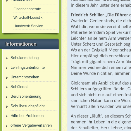
in diesem Jahr unter dem erhab
Eisenbahnberufe
Friedrich Schiller „Die Führer
Wirtschaft-Logistik
Zweierlei Genien sinds, die dic
Handwerk-Service
Wohl dir, wenn sie vereint helfe
Mit erheiterndem Spiel verkürzt
Leichter an seinem Arm werden d
Informationen
Unter Scherz und Gespräch beglei
Wo an der Ewigkeit Meer schaud
Hier empfängt dich entschlosse
Schulanmeldung
Trägt mit gigantischem Arm über
Lehrlingsunterkünfte
Nimmer widme dich einem allei
Deine Würde nicht an, nimmer 
Unterrichtszeiten
Gleichsam als Ausblick auf das
Schülerrat
Schillers aufgegriffen. Beide „
und sich nicht nur auf einen fe
Berufsorientierung
sinnlichen Natur, kann die Würd
Schulbesuchspflicht
Vernunft allein würden wir unse
Hilfe bei Problemen
An dieser „Kluft“, an diesem Sc
nehmen ihr Leben in die eigene
offene Vergabeverfahren
der Schulleiter, Herr Lehne, eine