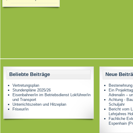
Beliebte Beiträge
Neue Beitr
Vertretungsplan
Bestenehrung
Stundenpläne 2025/26
Ein Projektta
Eisenbahner/in im Betriebsdienst Lokführer/in
Adrenalin – u
und Transport
Achtung - Bau
Unterrichtszeiten und Hitzeplan
Schuljahr
Friseur/in
Bericht vom L
Lehrjahres Ho
Fachliche Ex
Espenhain (Pr