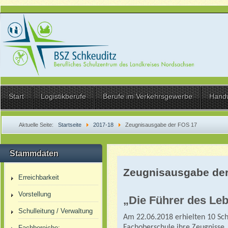
Start
Logistikberufe
Berufe im Verkehrsgewerbe
Hand
Aktuelle Seite:
Startseite
2017-18
Zeugnisausgabe der FOS 17
Stammdaten
Zeugnisausgabe de
Erreichbarkeit
Vorstellung
„
Die Führer des Le
Schulleitung / Verwaltung
Am 22.06.2018 erhielten 10 Sch
Fachoberschule ihre Zeugnisse.
Fachbereiche: